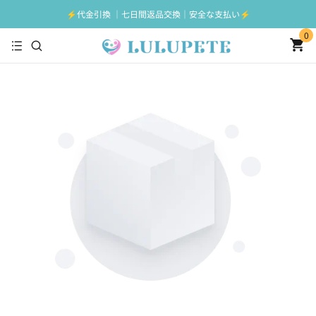
⚡️代金引換 ｜七日間返品交換｜安全な支払い⚡️
0