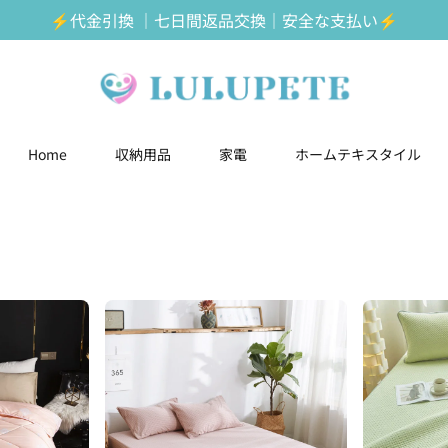
⚡️代金引換 ｜七日間返品交換｜安全な支払い⚡️
Home
収納用品
家電
ホームテキスタイル