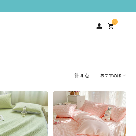
0
計
4
点
おすすめ順
おすすめ順
安い順
高い順
新着順
古い順