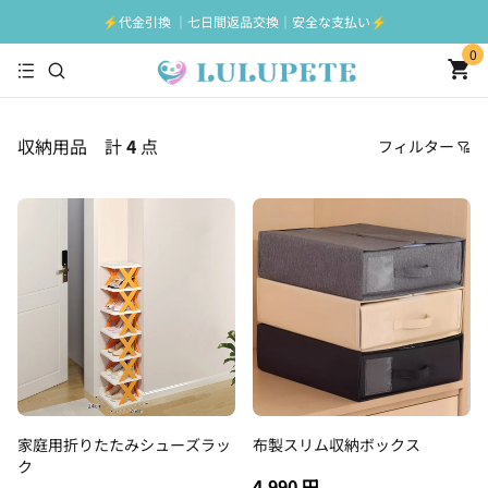
⚡️代金引換 ｜七日間返品交換｜安全な支払い⚡️
0
収納用品
計
4
点
フィルター
価格
おすすめ順
安い順
高い順
新着順
古い順
家庭用折りたたみシューズラッ
布製スリム収納ボックス
ク
4,990 円