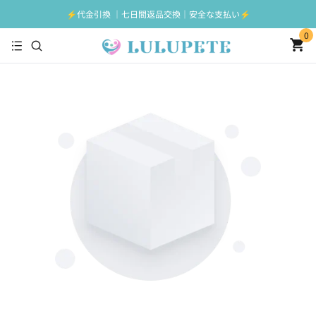
⚡️代金引換 ｜七日間返品交換｜安全な支払い⚡️
0