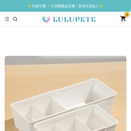
⚡️代金引換 ｜七日間返品交換｜安全な支払い⚡️
0