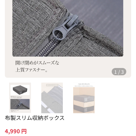
1
/
3
布製スリム収納ボックス
4,990
円