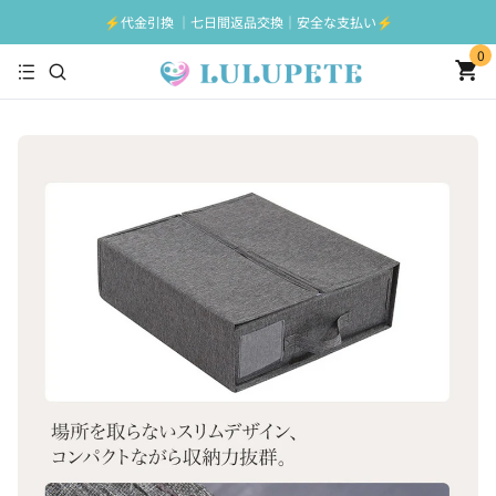
⚡️代金引換 ｜七日間返品交換｜安全な支払い⚡️
0