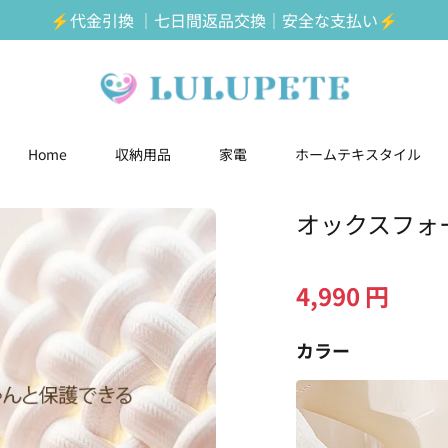
⚡️代金引換 ｜七日間返品交換｜安全な支払い⚡️
Home
収納用品
家電
ホームテキスタイル
オックスフォ
4,990
円
カラー